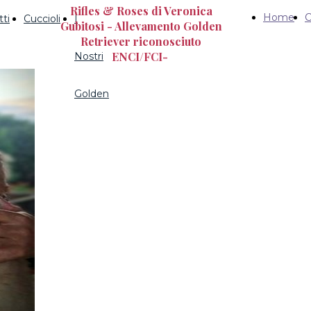
Rifles & Roses di Veronica
Home
C
ti
Cuccioli
I
Gubitosi - Allevamento Golden
Retriever riconosciuto
ENCI/FCI-
Nostri
Golden
INFO & CONTATTI