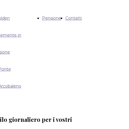
olden
Pensione
Contatti
cemente in
sione
Ponte
'Arcobaleno
lo giornaliero per i vostri