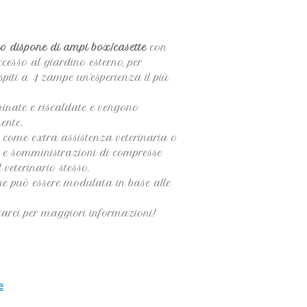
o dispone di ampi box/casette
con
esso al giardino esterno, per
spiti a 4 zampe un'esperienza il più
minate e riscaldate e vengono
ente.
re come extra assistenza veterinaria o
i e somministrazioni di compresse
 veterinario stesso.
ne può essere modulata in base alle
ttarci per maggiori informazioni!
e