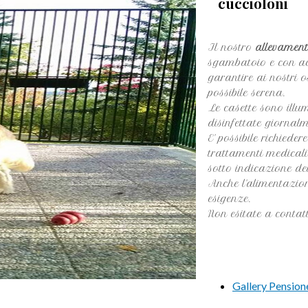
cuccioloni
Il nostro
allevament
sgambatoio e con acc
garantire ai nostri o
possibile serena.
Le casette sono illu
disinfettate giornalm
E' possibile richiede
trattamenti medical
sotto indicazione del
Anche l'alimentazio
esigenze.
Non esitate a conta
Gallery Pension